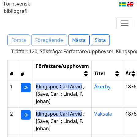
Fornsvensk
bibliografi
Första
Föregående
Nästa
Sista
Träffar: 120, Sökfråga: Författare/upphovsm. Klingspor..
Författare/upphovsm
Titel
År
#
#
1
Klingspor, Carl Arvid
;
Åkerby
1876
[Säve, Carl ; Lindal, P.
Johan]
2
Klingspor, Carl Arvid
;
Vaksala
1876
[Säve, Carl ; Lindal, P.
Johan]