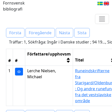
Fornsvensk
bibliografi
Första
Föregående
Nästa
Sista
Träffar: 1, Sökfråga: Ingår i Danske studier ; 94 19..., Si
Författare/upphovsm
Titel
#
#
1
Lerche Nielsen,
Runeindskrifterne
Michael
fra
Starigard/Oldenbu
: Og andre runefun
fra det vestslaviske
område