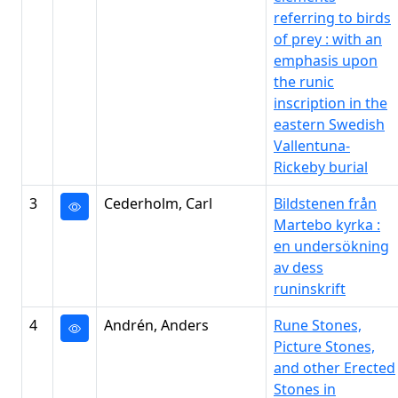
referring to birds
of prey : with an
emphasis upon
the runic
inscription in the
eastern Swedish
Vallentuna-
Rickeby burial
3
Cederholm, Carl
Bildstenen från
Martebo kyrka :
en undersökning
av dess
runinskrift
4
Andrén, Anders
Rune Stones,
Picture Stones,
and other Erected
Stones in