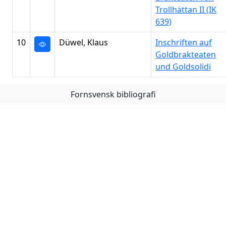
Trollhättan II (IK
639)
10
Düwel, Klaus
Inschriften auf
Goldbrakteaten
und Goldsolidi
Fornsvensk bibliografi
Första
Föregående
Nästa
Sista