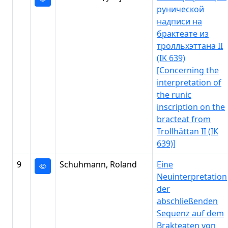
рунической
надписи на
брактеате из
тролльхэттана II
(IK 639)
[Concerning the
interpretation of
the runic
inscription on the
bracteat from
Trollhättan II (IK
639)]
9
Schuhmann, Roland
Eine
Neuinterpretation
der
abschließenden
Sequenz auf dem
Brakteaten von