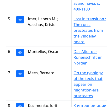
Scandinavia, c.
400-1100
5
Imer, Lisbeth M. ;
Lost in transition :
Vasshus, Krister
The runic
bracteates from
the Vindelev
hoard
6
Montelius, Oscar
Das Alter der
Runenschrift im
Norden
7
Mees, Bernard
On the typology
of the texts that
appear on
migration-era
bracteates
8
Kuz'menko, Jurij
К интерпретации