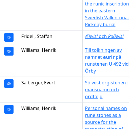
the runic inscription
in the eastern
Swedish Vallentuna-
Rickeby burial
Fridell, Staffan
Æiwisl
och
Roðwisl
Williams, Henrik
Till tolkningen av
namnet
aurir
på
runstenen U 492 vid
Örby
Salberger, Evert
Sölvesborg-stenen :
mansnamn och
ordföljd
Williams, Henrik
Personal names on
rune stones as a
source for the