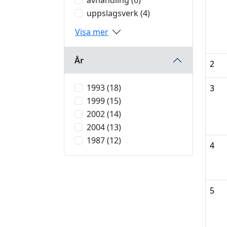
avhandling (6)
uppslagsverk (4)
Visa mer
År
2
1993 (18)
3
1999 (15)
2002 (14)
2004 (13)
1987 (12)
4
5