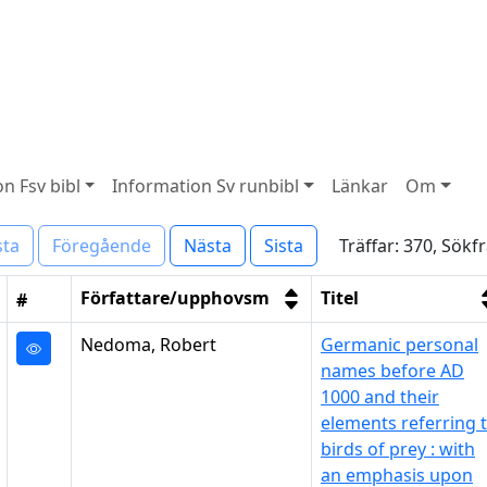
n Fsv bibl
Information Sv runbibl
Länkar
Om
Träffar: 370, Sökfr
sta
Föregående
Nästa
Sista
Författare/upphovsm
Titel
#
Nedoma, Robert
Germanic personal
names before AD
1000 and their
elements referring 
birds of prey : with
an emphasis upon