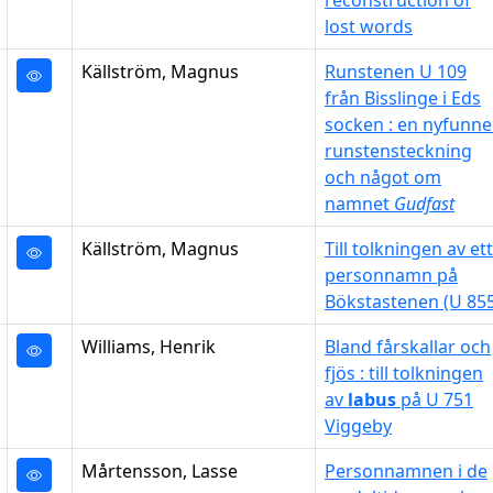
reconstruction of
lost words
Källström, Magnus
Runstenen U 109
från Bisslinge i Eds
socken : en nyfunn
runstensteckning
och något om
namnet
Gudfast
Källström, Magnus
Till tolkningen av ett
personnamn på
Bökstastenen (U 855
Williams, Henrik
Bland fårskallar och
fjös : till tolkningen
av
labus
på U 751
Viggeby
Mårtensson, Lasse
Personnamnen i de