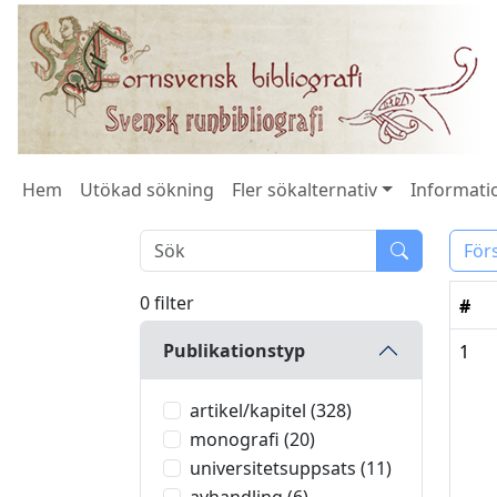
Hem
Utökad sökning
Fler sökalternativ
Informatio
För
0 filter
#
Publikationstyp
1
artikel/kapitel (328)
monografi (20)
universitetsuppsats (11)