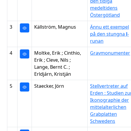
den tidiga
medeltidens
Östergötland
3
Källström, Magnus
Ännu ett exempel
på den stungna
l
-
runan
4
Moltke, Erik ; Cinthio,
Gravmonumenter
Erik ; Cleve, Nils ;
Lange, Bernt C. ;
Erldjárn, Kristján
5
Staecker, Jörn
Stellvertreter auf
Erden : Studien zu
Ikonographie der
mittelalterlichen
Grabplatten
Schwedens