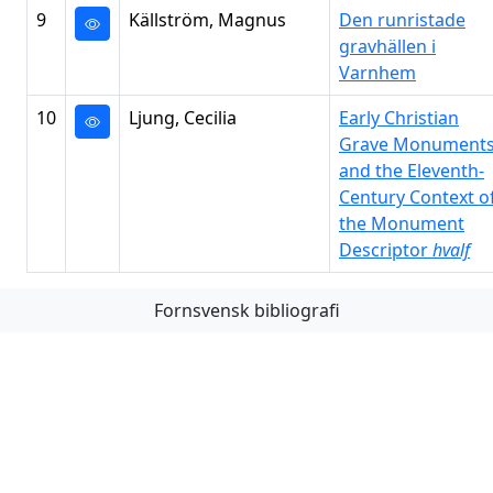
9
Källström, Magnus
Den runristade
gravhällen i
Varnhem
10
Ljung, Cecilia
Early Christian
Grave Monument
and the Eleventh-
Century Context o
the Monument
Descriptor
hvalf
Fornsvensk bibliografi
Första
Föregående
Nästa
Sista