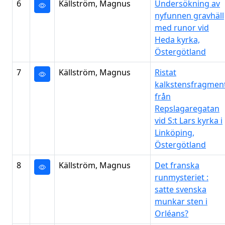
6
Källström, Magnus
Undersökning av
nyfunnen gravhäll
med runor vid
Heda kyrka,
Östergötland
7
Källström, Magnus
Ristat
kalkstensfragmen
från
Repslagaregatan
vid S:t Lars kyrka i
Linköping,
Östergötland
8
Källström, Magnus
Det franska
runmysteriet :
satte svenska
munkar sten i
Orléans?