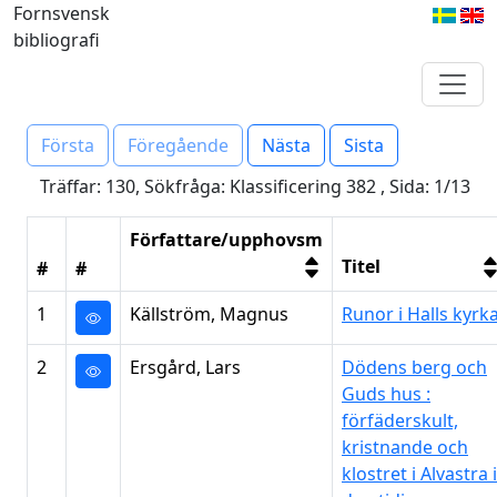
Fornsvensk
bibliografi
Första
Föregående
Nästa
Sista
Träffar: 130, Sökfråga: Klassificering 382 , Sida: 1/13
Författare/upphovsm
Titel
#
#
1
Källström, Magnus
Runor i Halls kyrk
2
Ersgård, Lars
Dödens berg och
Guds hus :
förfäderskult,
kristnande och
klostret i Alvastra i