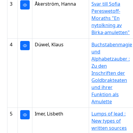
3
Åkerström, Hanna
Svar till Sofia
Pereswetoff-
Moraths "En
nytolkning av
Birka-amuletten"
4
Düwel, Klaus
Buchstabenmagie
und
Alphabetzauber :
Zu den
Inschriften der
Goldbrakteaten
und ihrer
Funktion als
Amulette
5
Imer, Lisbeth
Lumps of lead :
New types of
written sources