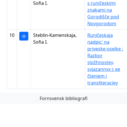
Sofia I.
s runičeskimi
znakami na
Gorodišče pod
Novgorodom
10
Steblin-Kamenskaja,
Runičeskaja
Sofia I.
nadpic′ na
priveske-oselke :
Razbor
složhnostey,
svjazannyx c ee
čteniem i
transliteraciey
Fornsvensk bibliografi
Första
Föregående
Nästa
Sista