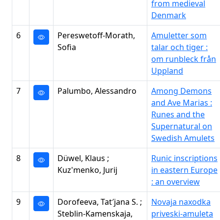
from medieval
Denmark
6
Pereswetoff-Morath,
Amuletter som
Sofia
talar och tiger :
om runbleck från
Uppland
7
Palumbo, Alessandro
Among Demons
and Ave Marias :
Runes and the
Supernatural on
Swedish Amulets
8
Düwel, Klaus ;
Runic inscriptions
Kuz'menko, Jurij
in eastern Europe
: an overview
9
Dorofeeva, Tat′jana S. ;
Novaja naxodka
Steblin-Kamenskaja,
priveski-amuleta