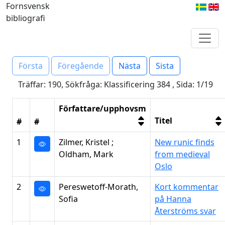
Fornsvensk
bibliografi
Första
Föregående
Nästa
Sista
Träffar: 190, Sökfråga: Klassificering 384 , Sida: 1/19
Författare/upphovsm
Titel
#
#
1
Zilmer, Kristel ;
New runic finds
Oldham, Mark
from medieval
Oslo
2
Pereswetoff-Morath,
Kort kommentar
Sofia
på Hanna
Återströms svar