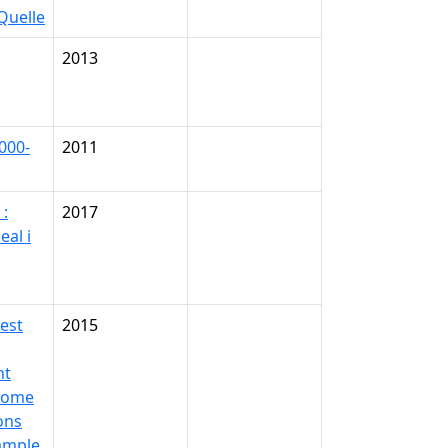
Quelle
2013
000-
2011
 :
2017
eal i
dest
2015
nt
 some
ons
xample