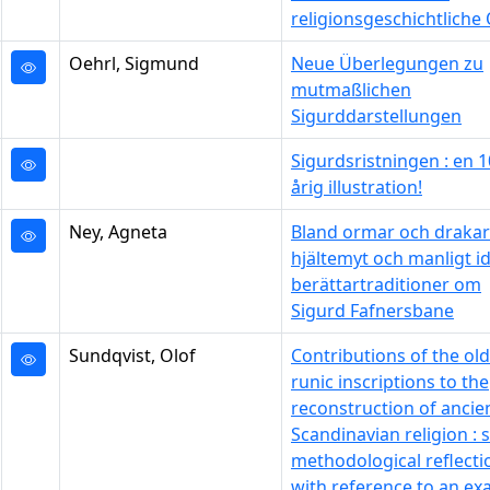
religionsgeschichtliche 
Oehrl, Sigmund
Neue Überlegungen zu
mutmaßlichen
Sigurddarstellungen
Sigurdsristningen : en 1
årig illustration!
Ney, Agneta
Bland ormar och drakar
hjältemyt och manligt id
berättartraditioner om
Sigurd Fafnersbane
Sundqvist, Olof
Contributions of the ol
runic inscriptions to the
reconstruction of ancie
Scandinavian religion :
methodological reflecti
with reference to an e