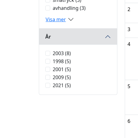
småtryck (3)
avhandling (3)
2
Visa mer
3
År
4
2003 (8)
1998 (5)
2001 (5)
2009 (5)
2021 (5)
5
6