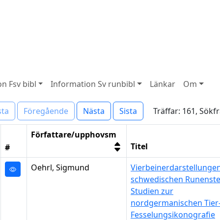
n Fsv bibl
Information Sv runbibl
Länkar
Om
Träffar: 161, Sökfr
sta
Föregående
Nästa
Sista
Författare/upphovsm
Titel
#
Oehrl, Sigmund
Vierbeinerdarstellunge
schwedischen Runenste
Studien zur
nordgermanischen Tier
Fesselungsikonografie