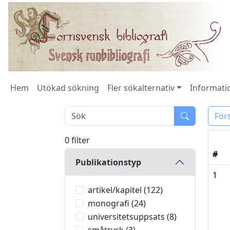
Hem
Utökad sökning
Fler sökalternativ
Informatio
För
0 filter
#
Publikationstyp
1
artikel/kapitel (122)
monografi (24)
universitetsuppsats (8)