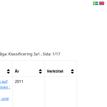
åga: Klassificering 3a1 , Sida: 1/17
År
Verktitel
n auf
2011
inen :
- und