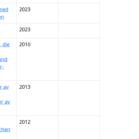
 med
2023
en
2023
 die
2010
und
r-
r av
2013
er av
2012
chen