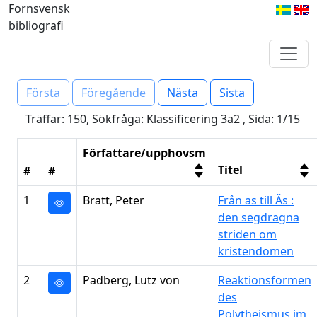
Fornsvensk
bibliografi
Första
Föregående
Nästa
Sista
Träffar: 150, Sökfråga: Klassificering 3a2 , Sida: 1/15
Författare/upphovsm
Titel
#
#
1
Bratt, Peter
Från as till Äs :
den segdragna
striden om
kristendomen
2
Padberg, Lutz von
Reaktionsformen
des
Polytheismus im