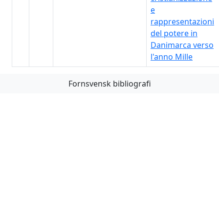
e
rappresentazioni
del potere in
Danimarca verso
l'anno Mille
Fornsvensk bibliografi
Första
Föregående
Nästa
Sista