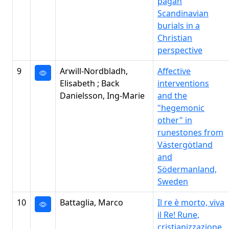
pagan
Scandinavian
burials in a
Christian
perspective
9
Arwill-Nordbladh,
Affective
Elisabeth ; Back
interventions
Danielsson, Ing-Marie
and the
"hegemonic
other" in
runestones from
Västergötland
and
Södermanland,
Sweden
10
Battaglia, Marco
Il re è morto, viva
il Re! Rune,
cristianizzazione