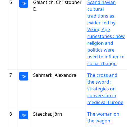
6
Galantich, Christopher
Scandinavian
D.
cultural
traditions as
evidenced by
Viking Age
runestones : how
religion and
politics were
used to influence
social change
7
Sanmark, Alexandra
The cross and
the sword :
strategies on
conversion in
medieval Europe
8
Staecker, Jörn
The woman on
the wagon :