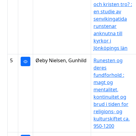
och kristen tro? :
en studie av
senvikingatida
runstenar
anknutna till
kyrkor i
Jönköpings län
5
Øeby Nielsen, Gunhild
Runesten og
deres
fundforhold :
magt og
mentalitet,
kontinuitet og
brud i tiden for
religions- og
kulturskiftet ca.
950-1200