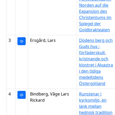
Norden auf die
Expansion des
Christentums im
Spiegel der
Goldbrakteaten
3
Ersgård, Lars
Dödens berg och
Guds hus :
förfäderskult,
kristnande och
klostret i Alvastra
i den tidiga
medeltidens
Östergötland
4
Bindberg, Våge Lars
Runstenar i
Rickard
kyrkomiljö, en
länk mellan
hednisk tradition