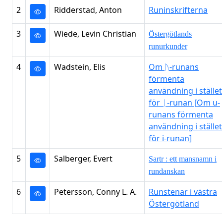
2
Ridderstad, Anton
Runinskrifterna
3
Wiede, Levin Christian
Östergötlands
runurkunder
4
Wadstein, Elis
Om ᚢ-runans
förmenta
användning i stället
för ᛁ-runan [Om u-
runans förmenta
användning i stället
för i-runan]
5
Salberger, Evert
Sartr : ett mansnamn i
rundanskan
6
Petersson, Conny L. A.
Runstenar i västra
Östergötland