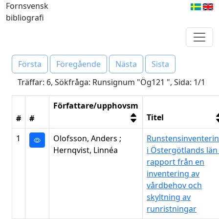
Fornsvensk
bibliografi
Första
Föregående
Nästa
Sista
Träffar: 6, Sökfråga: Runsignum "Ög121 ", Sida: 1/1
Författare/upphovsm
Titel
#
#
1
Olofsson, Anders ;
Runstensinventeri
Hernqvist, Linnéa
i Östergötlands län 
rapport från en
inventering av
vårdbehov och
skyltning av
runristningar