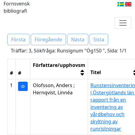
Fornsvensk
bibliografi
Första
Föregående
Nästa
Sista
Träffar: 3, Sökfråga: Runsignum "Ög150 ", Sida: 1/1
Författare/upphovsm
Titel
#
#
1
Olofsson, Anders ;
Runstensinventeri
Hernqvist, Linnéa
i Östergötlands län 
rapport från en
inventering av
vårdbehov och
skyltning av
runristningar