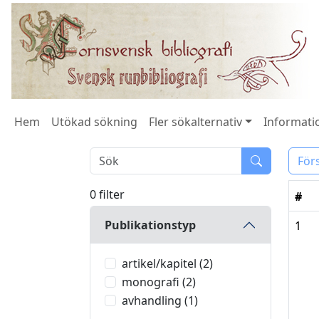
Hem
Utökad sökning
Fler sökalternativ
Informatio
För
0 filter
#
Publikationstyp
1
artikel/kapitel (2)
monografi (2)
avhandling (1)