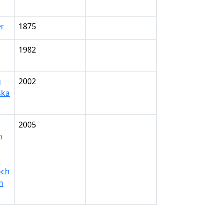
1875
er
1982
g
2002
ska
2005
h
ch
n