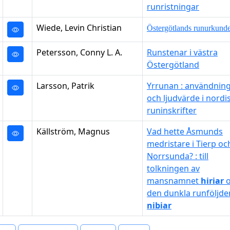
runristningar
Wiede, Levin Christian
Östergötlands runurkund
Petersson, Conny L. A.
Runstenar i västra
Östergötland
Larsson, Patrik
Yrrunan : användnin
och ljudvärde i nordi
runinskrifter
Källström, Magnus
Vad hette Åsmunds
medristare i Tierp oc
Norrsunda? : till
tolkningen av
mansnamnet
hiriar
o
den dunkla runföljde
nibiar