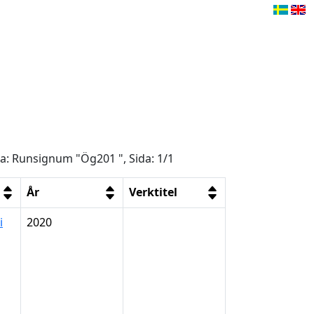
ga: Runsignum "Ög201 ", Sida: 1/1
År
Verktitel
i
2020