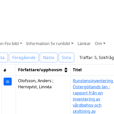
n Fsv bibl
Information Sv runbibl
Länkar
Om
Träffar: 5, Sökfrå
sta
Föregående
Nästa
Sista
Författare/upphovsm
Titel
#
Olofsson, Anders ;
Runstensinventering 
Hernqvist, Linnéa
Östergötlands län :
rapport från en
inventering av
vårdbehov och
skyltning av