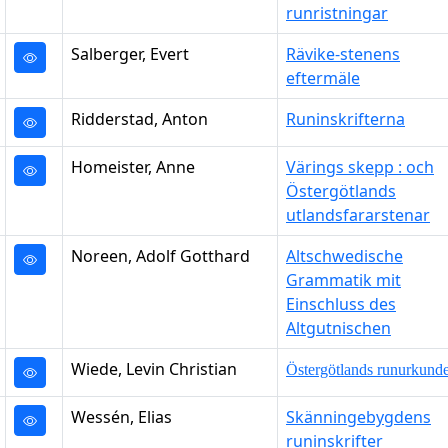
runristningar
Salberger, Evert
Rävike-stenens
eftermäle
Ridderstad, Anton
Runinskrifterna
Homeister, Anne
Värings skepp : och
Östergötlands
utlandsfararstenar
Noreen, Adolf Gotthard
Altschwedische
Grammatik mit
Einschluss des
Altgutnischen
Wiede, Levin Christian
Östergötlands runurkund
Wessén, Elias
Skänningebygdens
runinskrifter