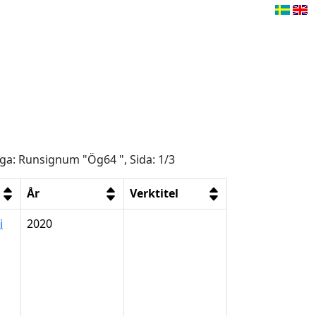
åga: Runsignum "Ög64 ", Sida: 1/3
År
Verktitel
i
2020