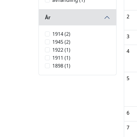
avhandling (1)
2
År
1914 (2)
3
1945 (2)
1922 (1)
4
1911 (1)
1898 (1)
5
6
7