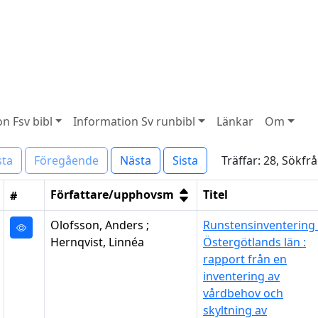
n Fsv bibl
Information Sv runbibl
Länkar
Om
Träffar: 28, Sökfr
sta
Föregående
Nästa
Sista
Författare/upphovsm
Titel
#
Olofsson, Anders ;
Runstensinventering 
Hernqvist, Linnéa
Östergötlands län :
rapport från en
inventering av
vårdbehov och
skyltning av