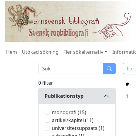
Hem
Utökad sökning
Fler sökalternativ
Informatio
För
0 filter
#
Publikationstyp
1
monografi (15)
artikel/kapitel (11)
universitetsuppsats (1)