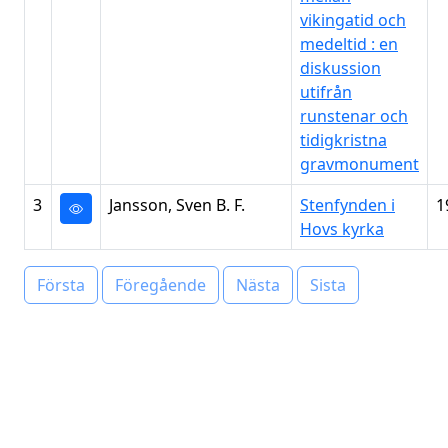
vikingatid och
medeltid : en
diskussion
utifrån
runstenar och
tidigkristna
gravmonument
3
Jansson, Sven B. F.
Stenfynden i
1
Hovs kyrka
Första
Föregående
Nästa
Sista