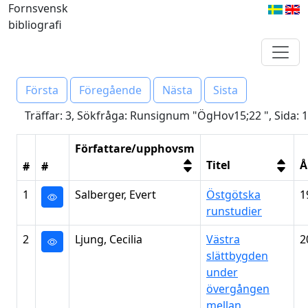
Fornsvensk
bibliografi
Första
Föregående
Nästa
Sista
Träffar: 3, Sökfråga: Runsignum "ÖgHov15;22 ", Sida: 1
Författare/upphovsm
Titel
Å
#
#
1
Salberger, Evert
Östgötska
1
runstudier
2
Ljung, Cecilia
Västra
2
slättbygden
under
övergången
mellan