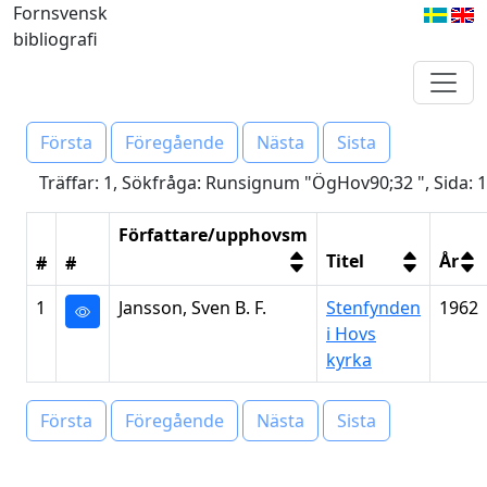
Fornsvensk
bibliografi
Första
Föregående
Nästa
Sista
Träffar: 1, Sökfråga: Runsignum "ÖgHov90;32 ", Sida: 1
Författare/upphovsm
Titel
År
#
#
1
Jansson, Sven B. F.
Stenfynden
1962
i Hovs
kyrka
Första
Föregående
Nästa
Sista