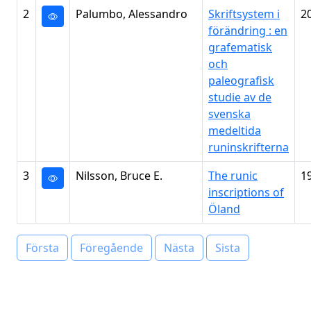
2
Palumbo, Alessandro
Skriftsystem i
2
förändring : en
grafematisk
och
paleografisk
studie av de
svenska
medeltida
runinskrifterna
3
Nilsson, Bruce E.
The runic
1
inscriptions of
Öland
Första
Föregående
Nästa
Sista