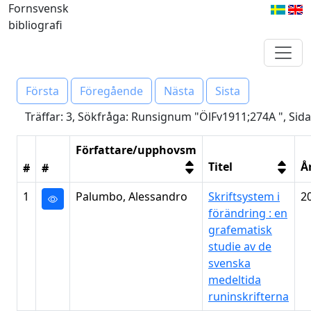
Fornsvensk
bibliografi
Första
Föregående
Nästa
Sista
Träffar: 3, Sökfråga: Runsignum "ÖlFv1911;274A ", Sida
Författare/upphovsm
Titel
Å
#
#
1
Palumbo, Alessandro
Skriftsystem i
2
förändring : en
grafematisk
studie av de
svenska
medeltida
runinskrifterna