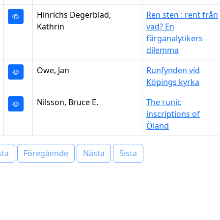
Hinrichs Degerblad,
Ren sten : rent från
Kathrin
vad? En
färganalytikers
dilemma
Owe, Jan
Runfynden vid
Köpings kyrka
Nilsson, Bruce E.
The runic
inscriptions of
Öland
sta
Föregående
Nästa
Sista