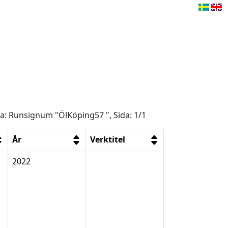
ga: Runsignum "ÖlKöping57 ", Sida: 1/1
År
Verktitel
2022