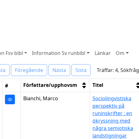
n Fsv bibl
Information Sv runbibl
Länkar
Om
Träffar: 4, Sökfrå
sta
Föregående
Nästa
Sista
Författare/upphovsm
Titel
#
Bianchi, Marco
Sociolingvistiska
perspektiv på
runinskrifter : en
ökryssning med
några semiotiska
landstigningar