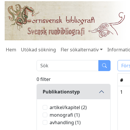
Hem
Utökad sökning
Fler sökalternativ
Informatio
För
0 filter
#
Publikationstyp
1
artikel/kapitel (2)
monografi (1)
avhandling (1)