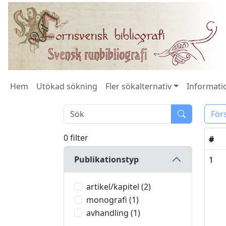
Hem
Utökad sökning
Fler sökalternativ
Informatio
För
0 filter
#
Publikationstyp
1
artikel/kapitel (2)
monografi (1)
avhandling (1)