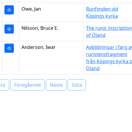
Owe, Jan
Runfynden vid
Köpings kyrka
Nilsson, Bruce E.
The runic inscriptio
of Öland
Anderson, Iwar
Avbildningar i färg a
runstensfragment
från Köpings kyrka 
Öland
sta
Föregående
Nästa
Sista