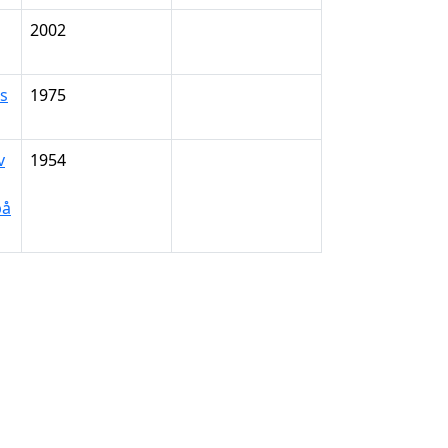
2002
ns
1975
v
1954
på