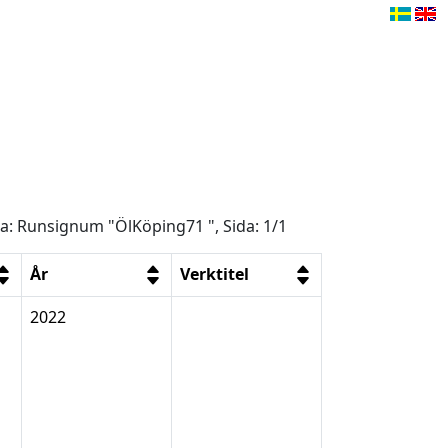
ga: Runsignum "ÖlKöping71 ", Sida: 1/1
År
Verktitel
2022