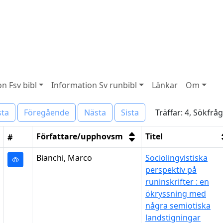
n Fsv bibl
Information Sv runbibl
Länkar
Om
Träffar: 4, Sökfrå
sta
Föregående
Nästa
Sista
Författare/upphovsm
Titel
#
Bianchi, Marco
Sociolingvistiska
perspektiv på
runinskrifter : en
ökryssning med
några semiotiska
landstigningar