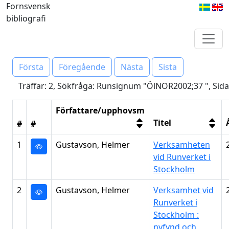
Fornsvensk
bibliografi
Första
Föregående
Nästa
Sista
Träffar: 2, Sökfråga: Runsignum "ÖlNOR2002;37 ", Sida
Författare/upphovsm
Titel
#
#
1
Gustavson, Helmer
Verksamheten
vid Runverket i
Stockholm
2
Gustavson, Helmer
Verksamhet vid
Runverket i
Stockholm :
nyfynd och