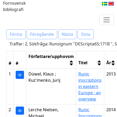
Fornsvensk
bibliografi
Första
Föregående
Nästa
Sista
Träffar: 2, Sökfråga: Runsignum "DEScripta65;171B ", S
Författare/upphovsm
Titel
År
#
#
1
Düwel, Klaus ;
Runic
2013
Kuz'menko, Jurij
inscriptions
in eastern
Europe : an
overview
2
Lerche Nielsen,
Runic
2014
Michael
Inscriptions