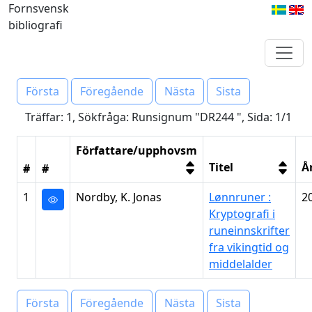
Fornsvensk
bibliografi
Första
Föregående
Nästa
Sista
Träffar: 1, Sökfråga: Runsignum "DR244 ", Sida: 1/1
Författare/upphovsm
Titel
Å
#
#
1
Nordby, K. Jonas
Lønnruner :
2
Kryptografi i
runeinnskrifter
fra vikingtid og
middelalder
Första
Föregående
Nästa
Sista