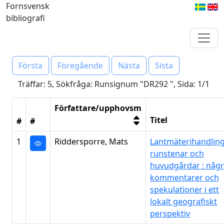
Fornsvensk
bibliografi
Första
Föregående
Nästa
Sista
Träffar: 5, Sökfråga: Runsignum "DR292 ", Sida: 1/1
Författare/upphovsm
Titel
#
#
1
Riddersporre, Mats
Lantmäterihandling
runstenar och
huvudgårdar : någ
kommentarer och
spekulationer i ett
lokalt geografiskt
perspektiv