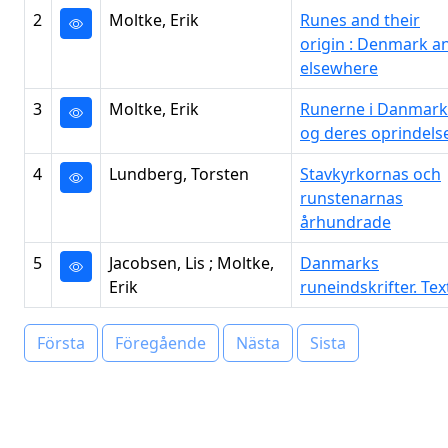
2
Moltke, Erik
Runes and their
origin : Denmark a
elsewhere
3
Moltke, Erik
Runerne i Danmark
og deres oprindels
4
Lundberg, Torsten
Stavkyrkornas och
runstenarnas
århundrade
5
Jacobsen, Lis ; Moltke,
Danmarks
Erik
runeindskrifter. Tex
Första
Föregående
Nästa
Sista