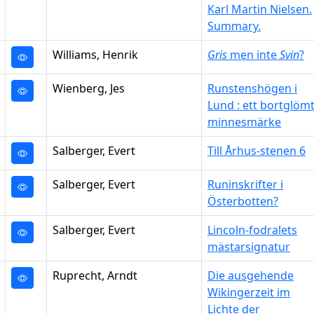
Karl Martin Nielsen.
Summary.
Williams, Henrik
Gris
men inte
Svin
?
Wienberg, Jes
Runstenshögen i
Lund : ett bortglöm
minnesmärke
Salberger, Evert
Till Århus-stenen 6
Salberger, Evert
Runinskrifter i
Österbotten?
Salberger, Evert
Lincoln-fodralets
mästarsignatur
Ruprecht, Arndt
Die ausgehende
Wikingerzeit im
Lichte der