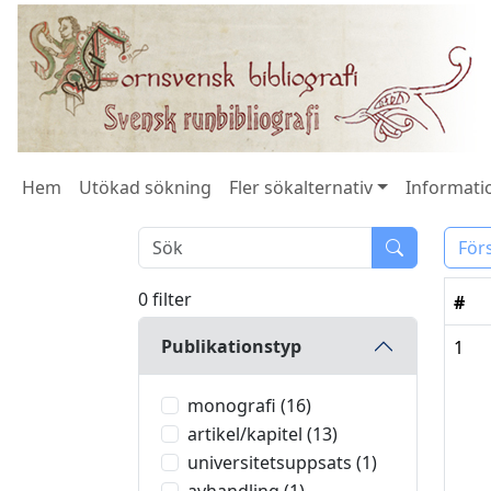
Hem
Utökad sökning
Fler sökalternativ
Informatio
För
0 filter
#
Publikationstyp
1
monografi (16)
artikel/kapitel (13)
universitetsuppsats (1)