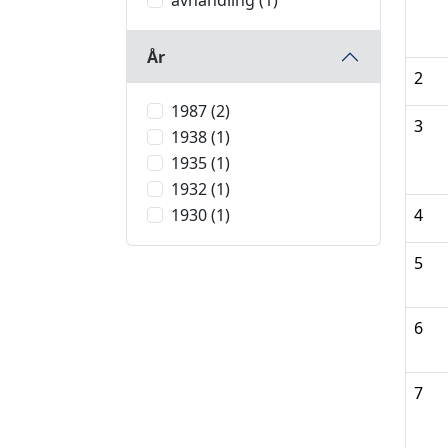
avhandling (1)
År
2
1987 (2)
3
1938 (1)
1935 (1)
1932 (1)
1930 (1)
4
5
6
7