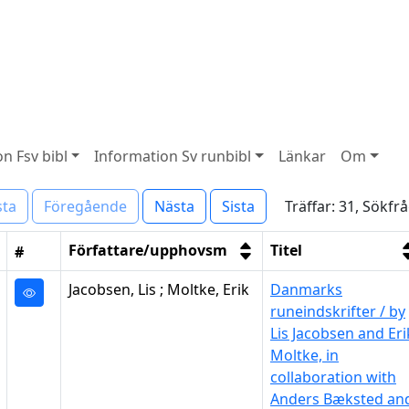
n Fsv bibl
Information Sv runbibl
Länkar
Om
Träffar: 31, Sökfr
sta
Föregående
Nästa
Sista
Författare/upphovsm
Titel
#
Jacobsen, Lis ; Moltke, Erik
Danmarks
runeindskrifter / by
Lis Jacobsen and Eri
Moltke, in
collaboration with
Anders Bæksted an