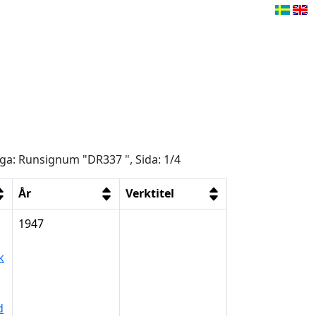
åga: Runsignum "DR337 ", Sida: 1/4
År
Verktitel
1947
k
d