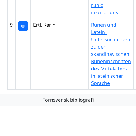
runic
inscriptions
9
Ertl, Karin
Runen und
Latein :
Untersuchungen
zu den
skandinavischen
Runeninschriften
des Mittelalters
in lateinischer
Sprache
Fornsvensk bibliografi
Första
Föregående
Nästa
Sista