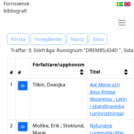
Fornsvensk
bibliografi
Första
Föregående
Nästa
Sista
Träffar: 9, Sökfråga: Runsignum "DREM85;434D ", Sida:
Författare/upphovsm
Titel
#
#
1
Tilkin, Doesjka
Ave Maria
och
Jesus Kristus
Nazarenus
: Latin
i skandinaviska
runinristningar
2
Moltke, Erik ; Stoklund,
Nyfundne
Marie
runeindskrifter