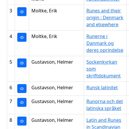
3
Moltke, Erik
Runes and their
origin : Denmark
and elsewhere
4
Moltke, Erik
Runerne i
Danmark og
deres oprindelse
5
Gustavson, Helmer
Sockenkyrkan
som
skriftdokument
6
Gustavson, Helmer
Runsk latinitet
7
Gustavson, Helmer
Runorna och det
latinska språket
8
Gustavson, Helmer
Latin and Runes
in Scandinavian