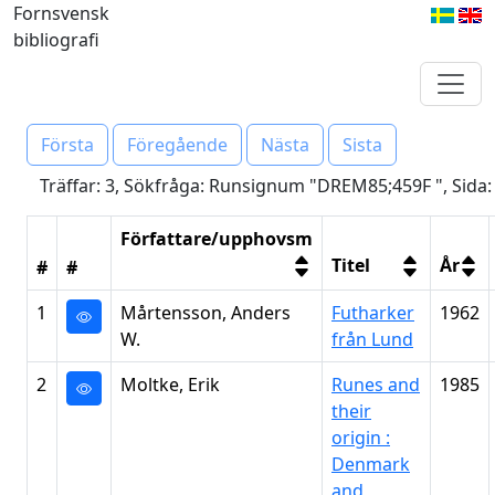
Fornsvensk
bibliografi
Första
Föregående
Nästa
Sista
Träffar: 3, Sökfråga: Runsignum "DREM85;459F ", Sida:
Författare/upphovsm
Titel
År
#
#
1
Mårtensson, Anders
Futharker
1962
W.
från Lund
2
Moltke, Erik
Runes and
1985
their
origin :
Denmark
and