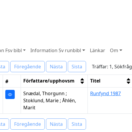
n Fsv bibl
Information Sv runbibl
Länkar
Om
Träffar: 1, Sökfr
sta
Föregående
Nästa
Sista
Författare/upphovsm
Titel
#
Snædal, Thorgunn ;
Runfynd 1987
Stoklund, Marie ; Åhlén,
Marit
sta
Föregående
Nästa
Sista