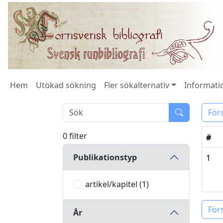
Hem
Utökad sökning
Fler sökalternativ
Informatio
För
0 filter
#
Publikationstyp
1
artikel/kapitel (1)
För
År