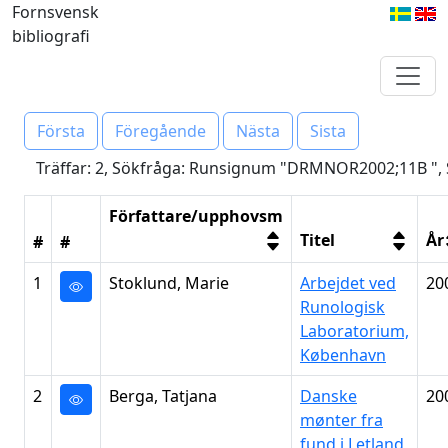
Fornsvensk
bibliografi
Första
Föregående
Nästa
Sista
Träffar: 2, Sökfråga: Runsignum "DRMNOR2002;11B ", S
Författare/upphovsm
Titel
År
#
#
1
Stoklund, Marie
Arbejdet ved
20
Runologisk
Laboratorium,
København
2
Berga, Tatjana
Danske
20
mønter fra
fund i Letland