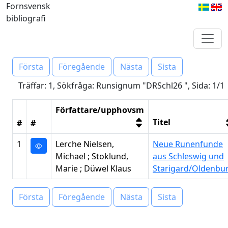
Fornsvensk
bibliografi
Första
Föregående
Nästa
Sista
Träffar: 1, Sökfråga: Runsignum "DRSchl26 ", Sida: 1/1
Författare/upphovsm
Titel
#
#
1
Lerche Nielsen,
Neue Runenfunde
Michael ; Stoklund,
aus Schleswig und
Marie ; Düwel Klaus
Starigard/Oldenbu
Första
Föregående
Nästa
Sista