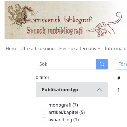
Hem
Utökad sökning
Fler sökalternativ
Informatio
För
0 filter
#
Publikationstyp
1
monografi (7)
artikel/kapitel (5)
avhandling (1)