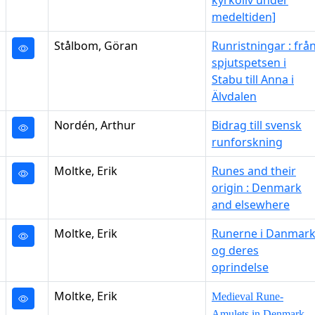
kyrkoliv under
medeltiden]
Stålbom, Göran
Runristningar :
frå
spjutspetsen i
Stabu till Anna i
Älvdalen
Nordén, Arthur
Bidrag till svensk
runforskning
Moltke, Erik
Runes and their
origin : Denmark
and elsewhere
Moltke, Erik
Runerne i Danmar
og deres
oprindelse
Moltke, Erik
Medieval Rune-
Amulets in Denmark