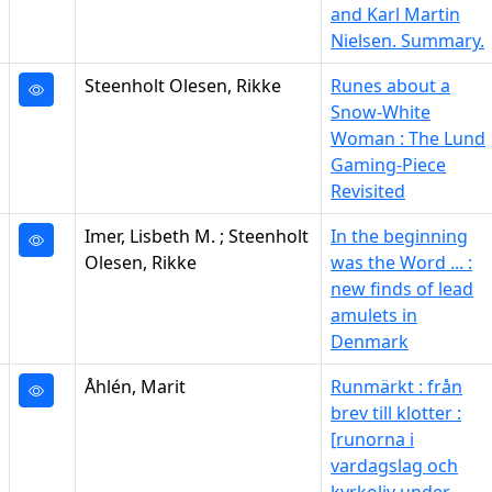
and Karl Martin
Nielsen. Summary.
Steenholt Olesen, Rikke
Runes about a
Snow-White
Woman : The Lund
Gaming-Piece
Revisited
Imer, Lisbeth M. ; Steenholt
In the beginning
Olesen, Rikke
was the Word ... :
new finds of lead
amulets in
Denmark
Åhlén, Marit
Runmärkt : från
brev till klotter :
[runorna i
vardagslag och