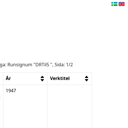
åga: Runsignum "DRTil5 ", Sida: 1/2
År
Verktitel
1947
y