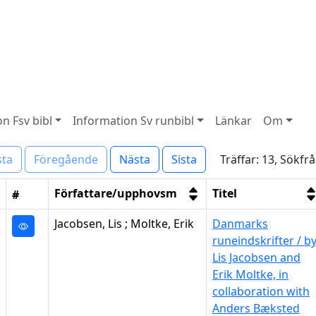
n Fsv bibl
Information Sv runbibl
Länkar
Om
Träffar: 13, Sökfr
sta
Föregående
Nästa
Sista
Författare/upphovsm
Titel
#
Jacobsen, Lis ; Moltke, Erik
Danmarks
runeindskrifter / b
Lis Jacobsen and
Erik Moltke, in
collaboration with
Anders Bæksted