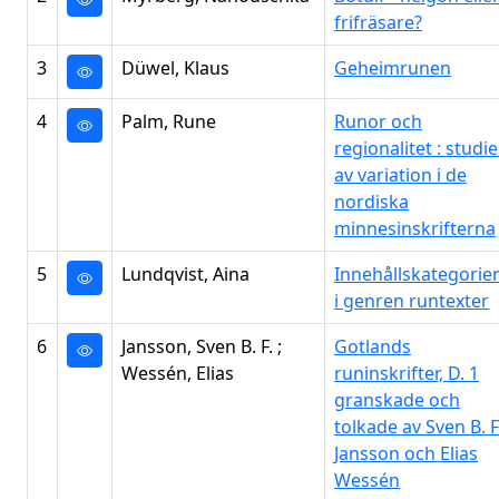
frifräsare?
3
Düwel, Klaus
Geheimrunen
4
Palm, Rune
Runor och
regionalitet : studie
av variation i de
nordiska
minnesinskrifterna
5
Lundqvist, Aina
Innehållskategorie
i genren runtexter
6
Jansson, Sven B. F. ;
Gotlands
Wessén, Elias
runinskrifter, D. 1
granskade och
tolkade av Sven B. F
Jansson och Elias
Wessén