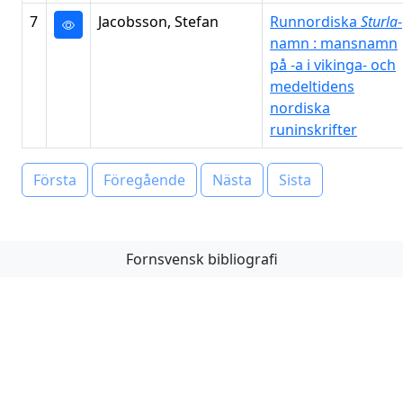
7
Jacobsson, Stefan
Runnordiska
Sturla
-
namn : mansnamn
på -a i vikinga- och
medeltidens
nordiska
runinskrifter
Första
Föregående
Nästa
Sista
Fornsvensk bibliografi