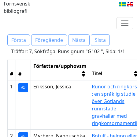
Fornsvensk
bibliografi
Första
Föregående
Nästa
Sista
Träffar: 7, Sökfråga: Runsignum "G102 ", Sida: 1/1
Författare/upphovsm
Titel
#
#
1
Eriksson, Jessica
Runor och ringkors
: en språklig studie
över Gotlands
runristade
gravhällar med
ringkorsornamenti
2
Myrberg, Nanouschka
Botulf - helgon elle