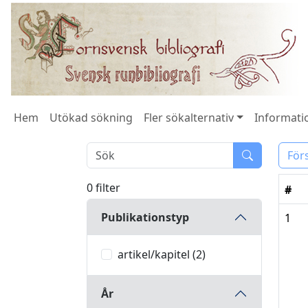
Hem
Utökad sökning
Fler sökalternativ
Informatio
För
0 filter
#
Publikationstyp
1
artikel/kapitel (2)
År