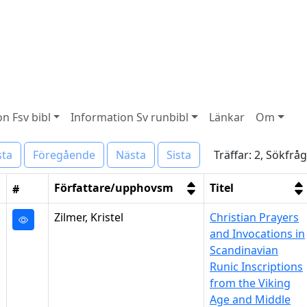
n Fsv bibl
Information Sv runbibl
Länkar
Om
Träffar: 2, Sökfrå
sta
Föregående
Nästa
Sista
Författare/upphovsm
Titel
#
Zilmer, Kristel
Christian Prayers
and Invocations in
Scandinavian
Runic Inscriptions
from the Viking
Age and Middle