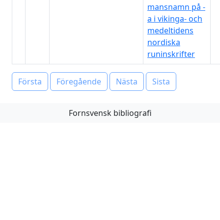
mansnamn på -
a i vikinga- och
medeltidens
nordiska
runinskrifter
Första
Föregående
Nästa
Sista
Fornsvensk bibliografi