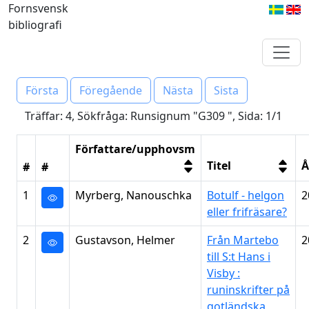
Fornsvensk
bibliografi
Första
Föregående
Nästa
Sista
Träffar: 4, Sökfråga: Runsignum "G309 ", Sida: 1/1
Författare/upphovsm
Titel
Å
#
#
1
Myrberg, Nanouschka
Botulf - helgon
2
eller frifräsare?
2
Gustavson, Helmer
Från Martebo
2
till S:t Hans i
Visby :
runinskrifter på
gotländska