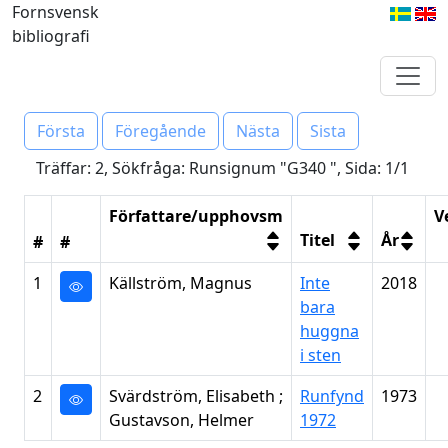
Fornsvensk
bibliografi
Första
Föregående
Nästa
Sista
Träffar: 2, Sökfråga: Runsignum "G340 ", Sida: 1/1
Författare/upphovsm
V
Titel
År
#
#
1
Källström, Magnus
Inte
2018
bara
huggna
i sten
2
Svärdström, Elisabeth ;
Runfynd
1973
Gustavson, Helmer
1972