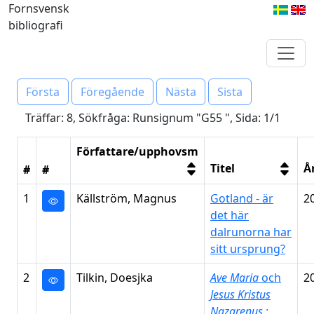
Fornsvensk
bibliografi
Första
Föregående
Nästa
Sista
Träffar: 8, Sökfråga: Runsignum "G55 ", Sida: 1/1
Författare/upphovsm
Titel
Å
#
#
1
Källström, Magnus
Gotland - är
2
det här
dalrunorna har
sitt ursprung?
2
Tilkin, Doesjka
Ave Maria
och
2
Jesus Kristus
Nazarenus
: