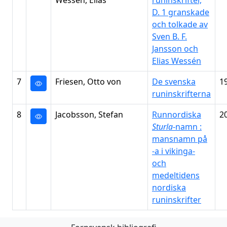
Wessén, Elias
runinskrifter,
D. 1 granskade
och tolkade av
Sven B. F.
Jansson och
Elias Wessén
7
Friesen, Otto von
De svenska
1
runinskrifterna
8
Jacobsson, Stefan
Runnordiska
2
Sturla
-namn :
mansnamn på
-a i vikinga-
och
medeltidens
nordiska
runinskrifter