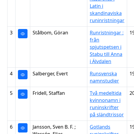
Latin i
skandinaviska
runinristningar
3
Stålbom, Göran
Runristningar :
1
från
spjutspetsen i
Stabu till Anna
i Älvdalen
4
Salberger, Evert
Runsvenska
1
namnstudier
5
Fridell, Staffan
Två medeltida
2
kvinnonamn i
runinskrifter
på sländtrissor
6
Jansson, Sven B. F. ;
Gotlands
1