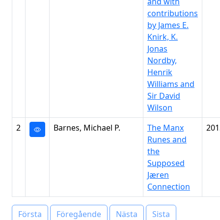
and with
contributions
by James E.
Knirk, K.
Jonas
Nordby,
Henrik
Williams and
Sir David
Wilson
2
Barnes, Michael P.
The Manx
201
Runes and
the
Supposed
Jæren
Connection
Första
Föregående
Nästa
Sista