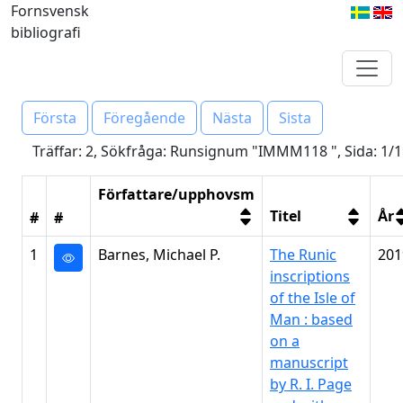
Fornsvensk
bibliografi
Första
Föregående
Nästa
Sista
Träffar: 2, Sökfråga: Runsignum "IMMM118 ", Sida: 1/1
Författare/upphovsm
Titel
År
#
#
1
Barnes, Michael P.
The Runic
201
inscriptions
of the Isle of
Man : based
on a
manuscript
by R. I. Page