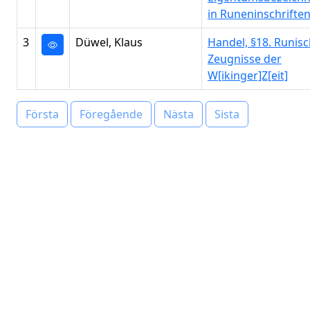
in Runeninschrifte
3
Düwel, Klaus
Handel, §18. Runis
Zeugnisse der
W[ikinger]Z[eit]
Första
Föregående
Nästa
Sista