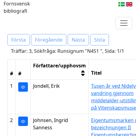
Fornsvensk
bibliografi
Första
Föregående
Nästa
Sista
Träffar: 3, Sökfråga: Runsignum "N451 ", Sida: 1/1
Författare/upphovsm
Titel
#
#
1
Jondell, Erik
Tusen år ved Nidelv
vandring gjennom
middelalder-utstill
på Vitenskapsmuse
2
Johnsen, Ingrid
Eigentumsmarken 
Sanness
bezeichnungen II
Eigentumsbezeich