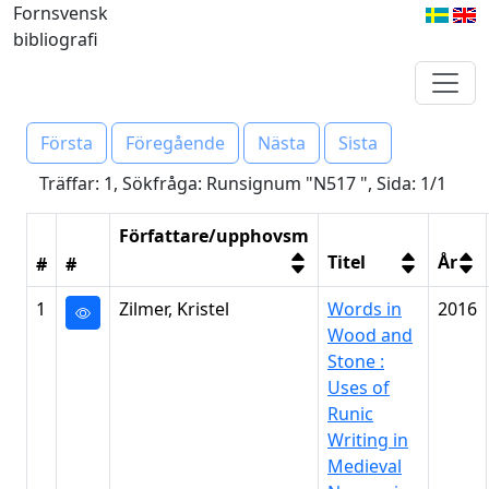
Fornsvensk
bibliografi
Första
Föregående
Nästa
Sista
Träffar: 1, Sökfråga: Runsignum "N517 ", Sida: 1/1
Författare/upphovsm
Titel
År
#
#
1
Zilmer, Kristel
Words in
2016
Wood and
Stone :
Uses of
Runic
Writing in
Medieval