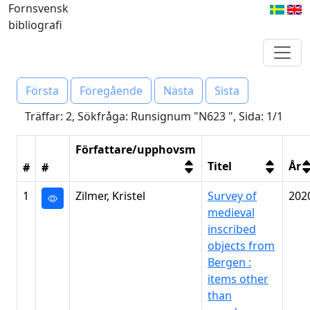
Fornsvensk
bibliografi
Första
Föregående
Nästa
Sista
Träffar: 2, Sökfråga: Runsignum "N623 ", Sida: 1/1
Författare/upphovsm
Titel
År
#
#
1
Zilmer, Kristel
Survey of
202
medieval
inscribed
objects from
Bergen :
items other
than