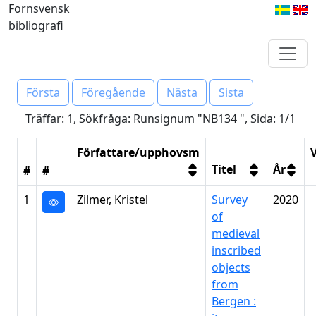
Fornsvensk
bibliografi
Första
Föregående
Nästa
Sista
Träffar: 1, Sökfråga: Runsignum "NB134 ", Sida: 1/1
Författare/upphovsm
V
Titel
År
#
#
1
Zilmer, Kristel
Survey
2020
of
medieval
inscribed
objects
from
Bergen :