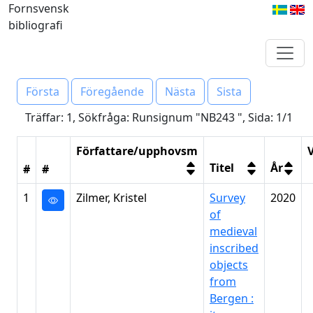
Fornsvensk
bibliografi
Första
Föregående
Nästa
Sista
Träffar: 1, Sökfråga: Runsignum "NB243 ", Sida: 1/1
Författare/upphovsm
V
Titel
År
#
#
1
Zilmer, Kristel
Survey
2020
of
medieval
inscribed
objects
from
Bergen :