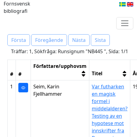
Fornsvensk
bibliografi
Första
Föregående
Nästa
Sista
Träffar: 1, Sökfråga: Runsignum "NB445 ", Sida: 1/1
Författare/upphovsm
Titel
Å
#
#
1
Seim, Karin
Var futharken
1
Fjellhammer
en magisk
formel i
middelalderen?
Testing av en
hypotese mot
innskrifter fra