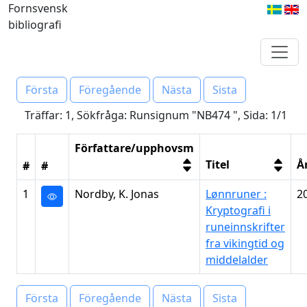
Fornsvensk
bibliografi
Första
Föregående
Nästa
Sista
Träffar: 1, Sökfråga: Runsignum "NB474 ", Sida: 1/1
Författare/upphovsm
Titel
Å
#
#
1
Nordby, K. Jonas
Lønnruner :
2
Kryptografi i
runeinnskrifter
fra vikingtid og
middelalder
Första
Föregående
Nästa
Sista