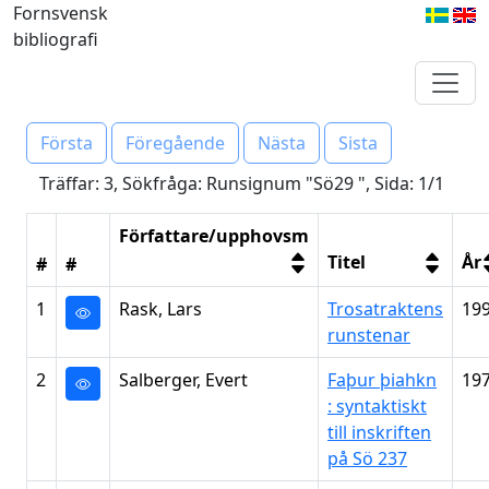
Fornsvensk
bibliografi
Första
Föregående
Nästa
Sista
Träffar: 3, Sökfråga: Runsignum "Sö29 ", Sida: 1/1
Författare/upphovsm
Titel
År
#
#
1
Rask, Lars
Trosatraktens
19
runstenar
2
Salberger, Evert
Faþur þiahkn
19
: syntaktiskt
till inskriften
på Sö 237