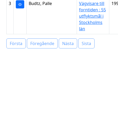
3
Budtz, Palle
Vägvisare till
19
forntiden : 55
utflyktsmål i
Stockholms
län
Första
Föregående
Nästa
Sista