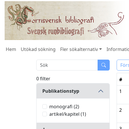
Hem
Utökad sökning
Fler sökalternativ
Informatio
För
0 filter
#
Publikationstyp
1
monografi (2)
2
artikel/kapitel (1)
3