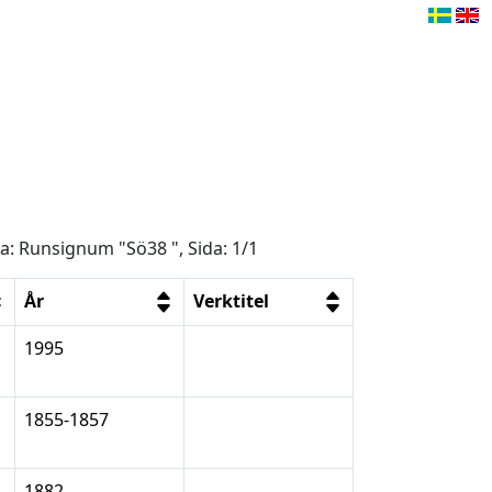
ga: Runsignum "Sö38 ", Sida: 1/1
År
Verktitel
1995
1855-1857
1882