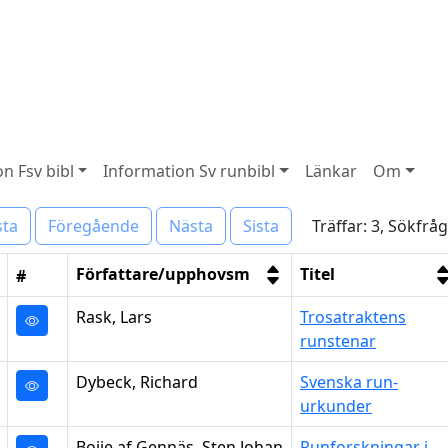
n Fsv bibl
Information Sv runbibl
Länkar
Om
Träffar: 3, Sökfrå
sta
Föregående
Nästa
Sista
Författare/upphovsm
Titel
#
Rask, Lars
Trosatraktens
runstenar
Dybeck, Richard
Svenska run-
urkunder
Boije af Gennäs, Sten Johan
Runforskningar i