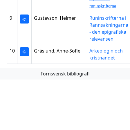
runinskrifterna
9
Gustavson, Helmer
Runinskrifterna i
Rannsakningarna
- den epigrafiska
relevansen
10
Gräslund, Anne-Sofie
Arkeologin och
kristnandet
Fornsvensk bibliografi
Första
Föregående
Nästa
Sista