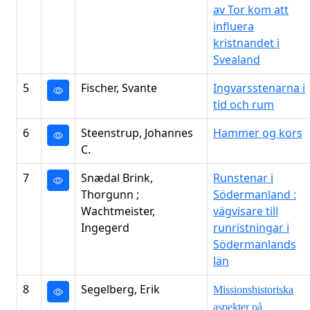
av Tor kom att
influera
kristnandet i
Svealand
5
Fischer, Svante
Ingvarsstenarna i
tid och rum
6
Steenstrup, Johannes
Hammer og kors
C.
7
Snædal Brink,
Runstenar i
Thorgunn ;
Södermanland :
Wachtmeister,
vägvisare till
Ingegerd
runristningar i
Södermanlands
län
8
Segelberg, Erik
Missionshistoriska
aspekter på