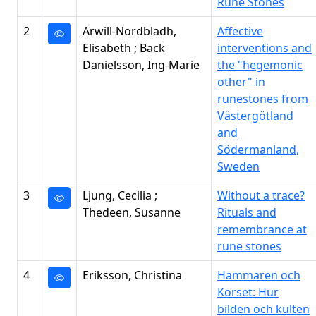
Rune Stones
2
Arwill-Nordbladh,
Affective
Elisabeth ; Back
interventions and
Danielsson, Ing-Marie
the "hegemonic
other" in
runestones from
Västergötland
and
Södermanland,
Sweden
3
Ljung, Cecilia ;
Without a trace?
Thedeen, Susanne
Rituals and
remembrance at
rune stones
4
Eriksson, Christina
Hammaren och
Korset: Hur
bilden och kulten