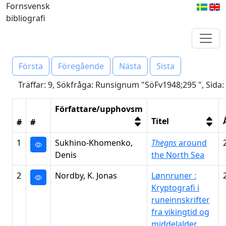
Fornsvensk
bibliografi
Första
Föregående
Nästa
Sista
Träffar: 9, Sökfråga: Runsignum "SöFv1948;295 ", Sida:
Författare/upphovsm
Titel
#
#
1
Sukhino-Khomenko,
Thegns
around
Denis
the North Sea
2
Nordby, K. Jonas
Lønnruner :
Kryptografi i
runeinnskrifter
fra vikingtid og
middelalder