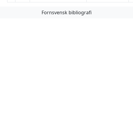
Fornsvensk bibliografi
Första
Föregående
Nästa
Sista