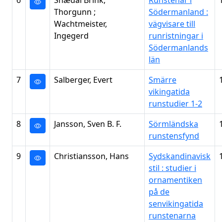
6
Snædal Brink,
Runstenar i
Thorgunn ;
Södermanland :
Wachtmeister,
vägvisare till
Ingegerd
runristningar i
Södermanlands
län
7
Salberger, Evert
Smärre
vikingatida
runstudier 1-2
8
Jansson, Sven B. F.
Sörmländska
runstensfynd
9
Christiansson, Hans
Sydskandinavisk
stil : studier i
ornamentiken
på de
senvikingatida
runstenarna