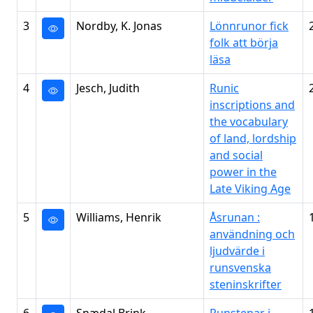
3
Nordby, K. Jonas
Lönnrunor fick
folk att börja
läsa
4
Jesch, Judith
Runic
inscriptions and
the vocabulary
of land, lordship
and social
power in the
Late Viking Age
5
Williams, Henrik
Åsrunan :
användning och
ljudvärde i
runsvenska
steninskrifter