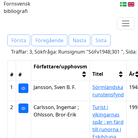
Fornsvensk
bibliografi
Första
Föregående
Nästa
Sista
Träffar: 3, Sökfråga: Runsignum "SöFv1948;301 ", Sida:
Författare/upphovsm
Titel
År
#
#
1
Jansson, Sven B. F.
Sörmländska
194
runstensfynd
2
Carlsson, Ingemar ;
Turist i
199
Ohlsson, Bror-Erik
vikingarnas
spår : en färd
till runorna i
Eskilstuna