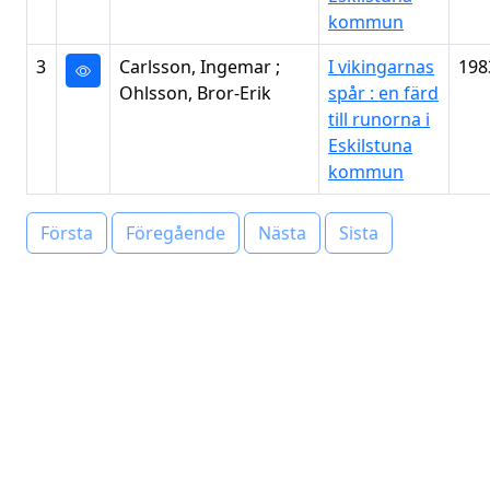
kommun
3
Carlsson, Ingemar ;
I vikingarnas
198
Ohlsson, Bror-Erik
spår : en färd
till runorna i
Eskilstuna
kommun
Första
Föregående
Nästa
Sista