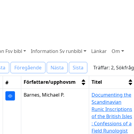
n Fsv bibl
Information Sv runbibl
Länkar
Om
Träffar: 2, Sökfrå
sta
Föregående
Nästa
Sista
Författare/upphovsm
Titel
#
Barnes, Michael P.
Documenting the
Scandinavian
Runic Inscriptions
of the British Isles
: Confessions of a
Field Runologist