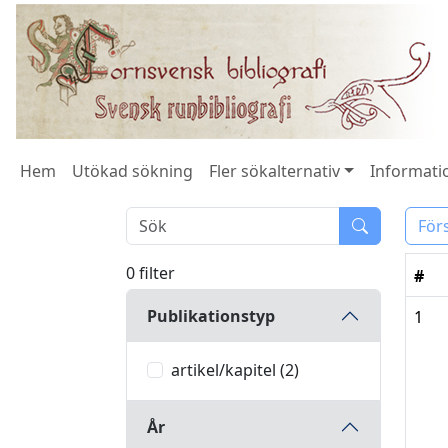
Hem
Utökad sökning
Fler sökalternativ
Informatio
För
0 filter
#
Publikationstyp
1
artikel/kapitel (2)
År