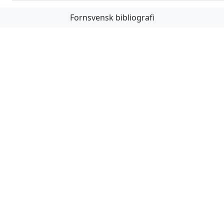
Fornsvensk bibliografi
Första
Föregående
Nästa
Sista