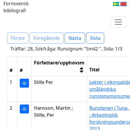
Fornsvensk
bibliografi
Första
Föregående
Nästa
Sista
Träffar: 28, Sökfråga: Runsignum "Sm42 ", Sida: 1/3
Författare/upphovsm
Titel
#
#
1
Stille Per
Lekter i vikingatid
småländska
runstensmonume
2
Hansson, Martin ;
Runstenen i Tuna,
Stille, Per
: Arkeologisk
forskningsunders
2013