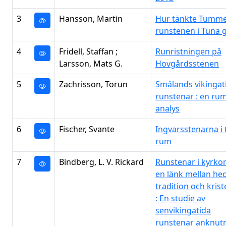
3
Hansson, Martin
Hur tänkte Tumm
runstenen i Tuna 
4
Fridell, Staffan ;
Runristningen på
Larsson, Mats G.
Hovgårdsstenen
5
Zachrisson, Torun
Smålands vikingat
runstenar : en rum
analys
6
Fischer, Svante
Ingvarsstenarna i 
rum
7
Bindberg, L. V. Rickard
Runstenar i kyrkom
en länk mellan he
tradition och krist
: En studie av
senvikingatida
runstenar anknutna