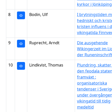
kyrkor i Jönköping
8
Bodin, Ulf
I brytningstiden m
hedniskt och kriste
kristen influens i 
vikingatida Finnv
9
Ruprecht, Arndt
Die ausgehende
Wikingerzeit im Li
der Runeninschrif
10
Lindkvist, Thomas
Plundring, skatter
den feodala state
framväxt :
organisatoriska
tendenser i Sverig
under övergången
vikingatid till tidig
medeltid