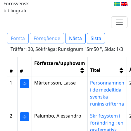
Fornsvensk
bibliografi
Första
Föregående
Nästa
Sista
Träffar: 30, Sökfråga: Runsignum "Sm50 ", Sida: 1/3
Författare/upphovsm
Titel
#
#
1
Mårtensson, Lasse
Personnamnen
i de medeltida
svenska
runinskrifterna
2
Palumbo, Alessandro
Skriftsystem i
förändring : en
grafematisk