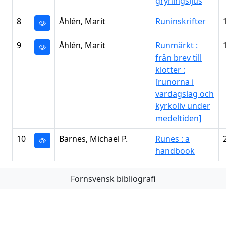
gryningsljus
8
Åhlén, Marit
Runinskrifter
9
Åhlén, Marit
Runmärkt :
från brev till
klotter :
[runorna i
vardagslag och
kyrkoliv under
medeltiden]
10
Barnes, Michael P.
Runes : a
handbook
Fornsvensk bibliografi
Första
Föregående
Nästa
Sista