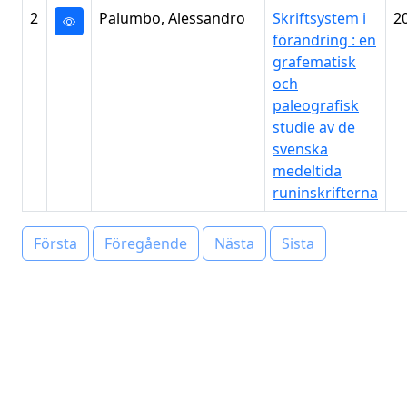
2
Palumbo, Alessandro
Skriftsystem i
2
förändring : en
grafematisk
och
paleografisk
studie av de
svenska
medeltida
runinskrifterna
Första
Föregående
Nästa
Sista