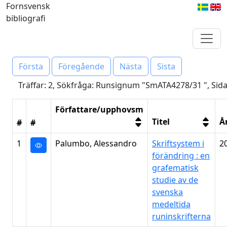
Fornsvensk
bibliografi
Första
Föregående
Nästa
Sista
Träffar: 2, Sökfråga: Runsignum "SmATA4278/31 ", Sida
Författare/upphovsm
Titel
Å
#
#
1
Palumbo, Alessandro
Skriftsystem i
2
förändring : en
grafematisk
studie av de
svenska
medeltida
runinskrifterna